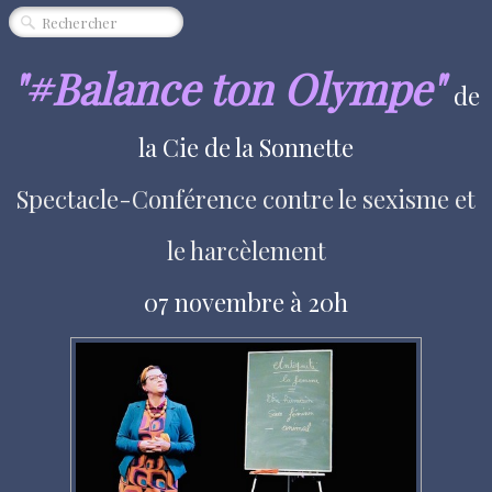
CINÉMA
SPECTACLE
"#Balance ton Olympe"
de
MUSIQUE
la Cie de la Sonnette
EXPOSITION
Spectacle-Conférence contre le sexisme et
ÉVÈNEMENT
QUI SOMMES-NOUS ?
le harcèlement
PARTENAIRES
07 novembre à 20h
"RENDEZ-VOUS"